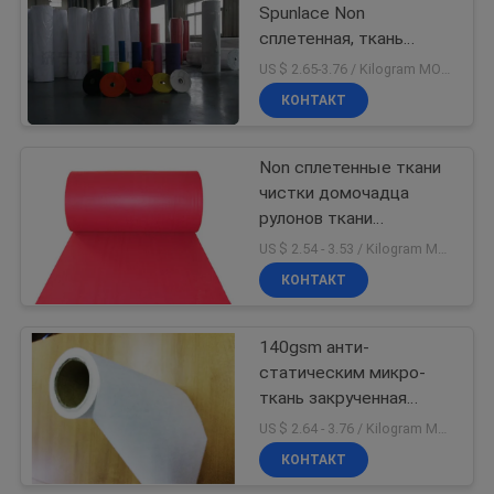
Spunlace Non
сплетенная, ткань
Apertured рейона
US $ 2.65-3.76 / Kilogram MOQ:1000 кг / килограмм
универсальная обтирая
КОНТАКТ
Non сплетенные ткани
чистки домочадца
рулонов ткани
обернутые с фильмом
US $ 2.54 - 3.53 / Kilogram MOQ:2000 Кг/кг
PE
КОНТАКТ
140gsm анти-
статическим микро-
ткань закрученная
волокном скрепленная
US $ 2.64 - 3.76 / Kilogram MOQ:1000 кг / килограмм
Non сплетенная Eco
КОНТАКТ
содружественное