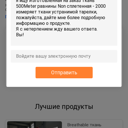
~100%Польестер Основной вес: 40-80 ГСМ Цвет: Белый/
желтый цвет/зеленый цвет/синь/красный цвет Ткань Не-
сп
Подробная информация >
Получить лучшую цену для
Изготовленная на заказ ткань
500Meter равнины Non
сплетенная - 2000 измеряет
ткани устранимой тарелки
Отправить
Продолжать
Лучшие продукты
Breathable ткань