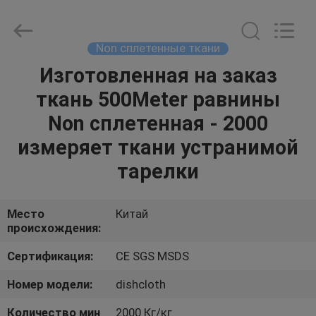
nonwoven
spunlace
поставщик.
Copyright
©
Non сплетенные ткани
2015
-
2021
Изготовленная на заказ
ДОМ
spunlacenonwovenfabric.com.
All
ткань 500Meter равнины
Rights
Reserved.
ПРОДУКТЫ
Non сплетенная - 2000
измеряет ткани устранимой
НАСЧЕТ
тарелки
НАС
Место
Китай
происхождения:
ПУТЕШЕСТВИЕ
ФАБРИКИ
Сертификация:
CE SGS MSDS
Номер модели:
dishcloth
ПРОВЕРКА
Количество мин
2000 Кг/кг