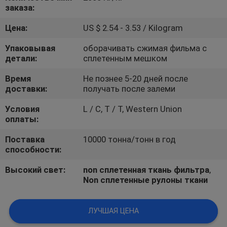
КАЧЕСТВА
заказа:
Цена:
US $ 2.54 - 3.53 / Kilogram
СВЯЖИТЕСЬ
Упаковывая
оборачивать сжимая фильма с
МЫ
детали:
сплетенным мешком
Время
Не познее 5-20 дней после
СПРОСИТЕ
доставки:
получать после залеми
ЦИТАТУ
Условия
L / C, T / T, Western Union
оплаты:
НОВОСТИ
Поставка
10000 тонна/тонн в год
способности:
Высокий свет:
non сплетенная ткань фильтра
,
Non сплетенные рулоны ткани
ЛУЧШАЯ ЦЕНА