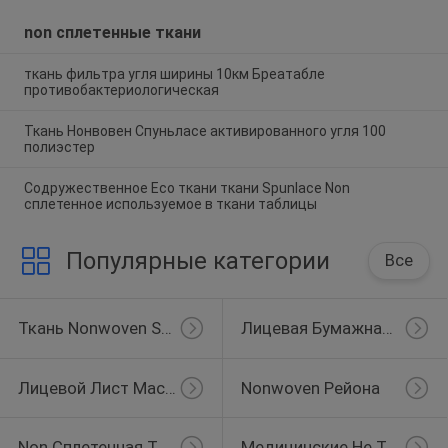
non сплетенные ткани
ткань фильтра угля ширины 10км Бреатабле
противобактериологическая
Ткань Нонвовен Спуньласе активированного угля 100
полиэстер
Содружественное Eco ткани ткани Spunlace Non
сплетенное используемое в ткани таблицы
Популярные категории
Все
Ткань Nonwoven Spunlace
Лицевая Бумажная Маска
Лицевой Лист Маски
Nonwoven Рейона
Non Сплетенная Ткань Чистки
Медицинские Не Тканая Ткань