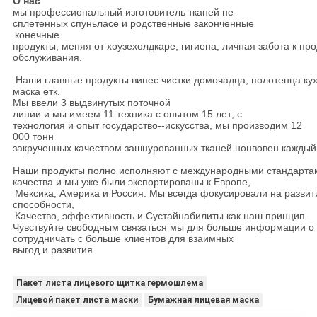
О нас
мы профессиональный изготовитель тканей не-
сплетенных спуньласе и родственные законченные
конечные
продукты, меняя от хоузехолдкаре, гигиена, личная забота к пр
обслуживания.
Наши главные продукты випес чистки домочадца, полотенца ку
маска етк.
Мы ввели 3 выдвинутых поточной
линии и мы имеем 11 техника с опытом 15 лет; с
технология и опыт государство--искусства, мы производим 12
000 тонн
закрученных качеством зашнурованных тканей нонвовен каждый
Наши продукты полно исполняют с международными стандарта
качества и мы уже были экспортированы к Европе,
Мексика, Америка и Россия. Мы всегда фокусировали на развит
способности,
Качество, эффективность и Сустайнабилиты как наш принцип.
Чувствуйте свободным связаться мы для больше информации о 
сотрудничать с больше клиентов для взаимных
выгод и развития.
Пакет листа лицевого щитка гермошлема
Лицевой пакет листа маски
Бумажная лицевая маска