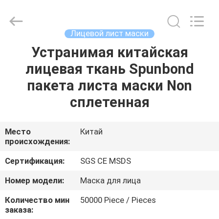
New
Material
CO.,LTD.
All
Rights
Лицевой лист маски
Reserved.
Developed
by
Устранимая китайская
ДОМ
ECER
лицевая ткань Spunbond
ПРОДУКТЫ
пакета листа маски Non
сплетенная
НАСЧЕТ
НАС
Место
Китай
происхождения:
ПУТЕШЕСТВИЕ
Сертификация:
SGS CE MSDS
ФАБРИКИ
Номер модели:
Маска для лица
Количество мин
50000 Piece / Pieces
ПРОВЕРКА
заказа: