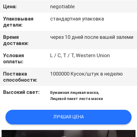
КАЧЕСТВА
Цена:
negotiable
Упаковывая
стандартная упаковка
СВЯЖИТЕСЬ
детали:
МЫ
Время
через 10 дней после вашей залеми
доставки:
НОВОСТИ
Условия
L / C, T / T, Western Union
оплаты:
СПРОСИТЕ
Поставка
1000000 Кусок/штук в неделю
способности:
ЦИТАТУ
Высокий свет:
,
Бумажная лицевая маска
Лицевой пакет листа маски
КАРТА
САЙТА
ЛУЧШАЯ ЦЕНА
PRIVACY