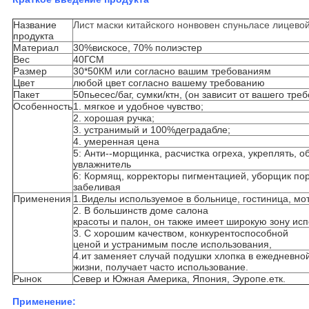
Название
Лист маски китайского нонвовен спуньласе лицево
продукта
Материал
30%вискосе, 70% полиэстер
Вес
40ГСМ
Размер
30*50КМ или согласно вашим требованиям
Цвет
любой цвет согласно вашему требованию
Пакет
50пьесес/баг, сумки/ктн, (он зависит от вашего тре
Особенность
1. мягкое и удобное чувство;
2. хорошая ручка;
3. устранимый и 100%деградабле;
4. умеренная цена
5: Анти--морщинка, расчистка огреха, укреплять, о
увлажнитель
6: Кормящ, корректоры пигментацией, уборщик по
забеливая
Применения
1.Виделы используемое в больнице, гостиница, мо
2. В большинств доме салона
красоты и палон, он также имеет широкую зону ис
3. С хорошим качеством, конкурентоспособной
ценой и устранимым после использования,
4.ит заменяет случай подушки хлопка в ежедневно
жизни, получает часто использование.
Рынок
Север и Южная Америка, Япония, Эуропе.етк.
Применение: