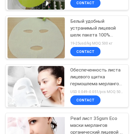
косметологии лицевой
КАЧЕСТВА
CONTACT
Белый удобный
СВЯЖИТЕСЬ
устранимый лицевой
МЫ
шелк пакета 100%
листа маски
19-25usd/kg MOQ:500 кг
естественный
НОВОСТИ
CONTACT
СПРОСИТЕ
Обеспеченность листа
лицевого щитка
ЦИТАТУ
гермошлема мерлангов
перлы органическим
USD 0.049--0.051/pcs MOQ:50000pcs
подгонянная пакетом
КАРТА
CONTACT
САЙТА
Pearl лист 35gsm Eco
маски мерлангов
PRIVACY
органический лицевой -