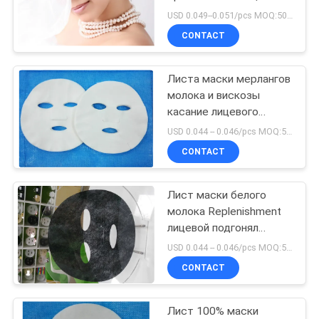
POLICY
содружественное
USD 0.049--0.051/pcs MOQ:50000pcs
CONTACT
Листа маски мерлангов
молока и вискозы
касание лицевого
мягкое отсутствие
USD 0.044 -- 0.046/pcs MOQ:50000pcs
аллергии к коже
CONTACT
Лист маски белого
молока Replenishment
лицевой подгонял
21*21cm
USD 0.044 -- 0.046/pcs MOQ:50000pcs
CONTACT
Лист 100% маски