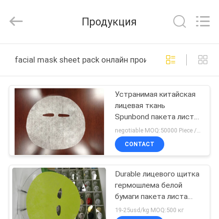
New
Material
CO.,LTD.
Продукция
All
Rights
Reserved.
Developed
by
ДОМ
ECER
facial mask sheet pack онлайн производство
ПРОДУКТЫ
Устранимая китайская
лицевая ткань
НАСЧЕТ
Spunbond пакета листа
НАС
маски Non сплетенная
negotiable MOQ:50000 Piece / Pieces
CONTACT
ПУТЕШЕСТВИЕ
Durable лицевого щитка
ФАБРИКИ
гермошлема белой
бумаги пакета листа
ПРОВЕРКА
маски Tencel
19-25usd/kg MOQ:500 кг