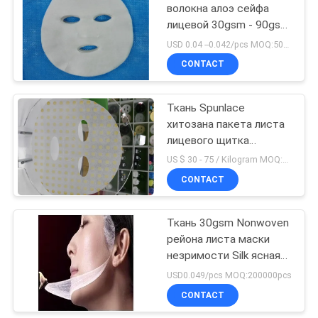
волокна алоэ сейфа
лицевой 30gsm - 90gsm
Breathable
USD 0.04 --0.042/pcs MOQ:50000pcs
CONTACT
Ткань Spunlace
хитозана пакета листа
лицевого щитка
гермошлема высокой
US $ 30 - 75 / Kilogram MOQ:100 Килограмм/кг
ранга
CONTACT
противобактериологическая
Non сплетенная
Ткань 30gsm Nonwoven
рейона листа маски
незримости Silk ясная
лицевая
USD0.049/pcs MOQ:200000pcs
CONTACT