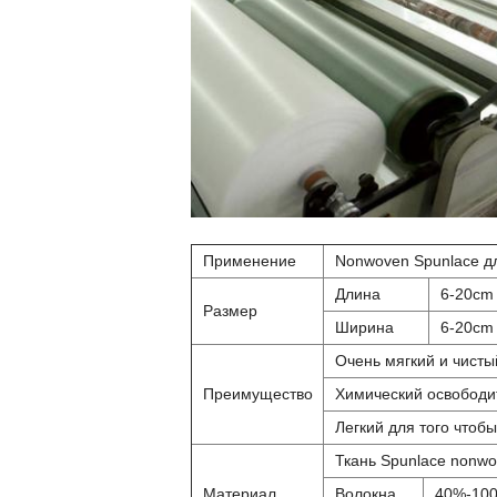
Применение
Nonwoven Spunlace д
Длина
6-20cm
Размер
Ширина
6-20cm
Очень мягкий и чисты
Преимущество
Химический освободи
Легкий для того чтоб
Ткань Spunlace nonw
Материал
Волокна
40%-100