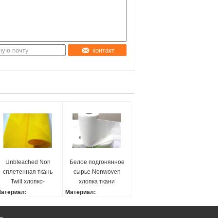
контакт
Unbleached Non
Белое подгонянное
сплетенная ткань
сырье Nonwoven
Twill хлопко-
хлопка ткани
бумажная ткань
полиэфира Non
атериал:
Материал:
серая для
сплетенное
00% хлопок
100% хлопок
прозодежд форм
аблон:
Шаблон: