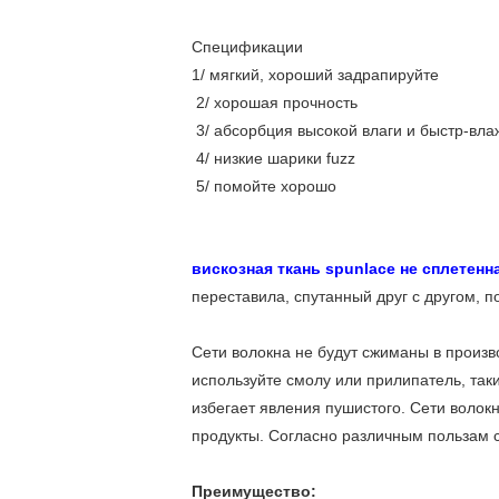
Спецификации
1/
мягкий, хороший задрапируйте
2/ хорошая прочность
3/ абсорбция высокой влаги и быстр-вла
4/ низкие шарики fuzz
5/ помойте хорошо
вискозная ткань spunlace не сплетенн
переставила, спутанный друг с другом, п
Сети волокна не будут сжиманы в произв
используйте смолу или прилипатель, так
избегает явления пушистого. Сети волок
продукты. Согласно различным пользам
Преимущество: