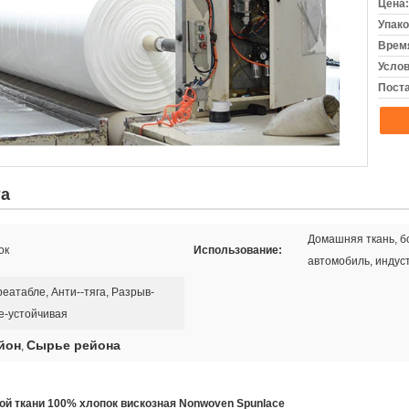
Цена:
Упако
Время
Услов
Поста
та
Домашняя ткань, б
ок
Использование:
автомобиль, индус
еатабле, Анти--тяга, Разрыв-
е-устойчивая
йон
Сырье рейона
,
ой ткани 100% хлопок вискозная Nonwoven Spunlace