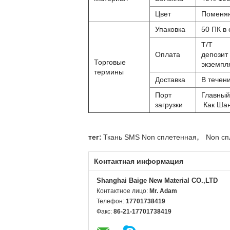
Цвет
Поменя
Упаковка
50 ПК в 
T/T
Оплата
депозит
Торговые
экземпл
термины
Доставка
В течен
Порт
Главный
загрузки
Как Шан
,
тег:
Ткань SMS Non сплетенная
Non сп
Контактная информация
Shanghai Baige New Material CO.,LTD
Контактное лицо:
Mr. Adam
Телефон:
17701738419
Факс:
86-21-17701738419