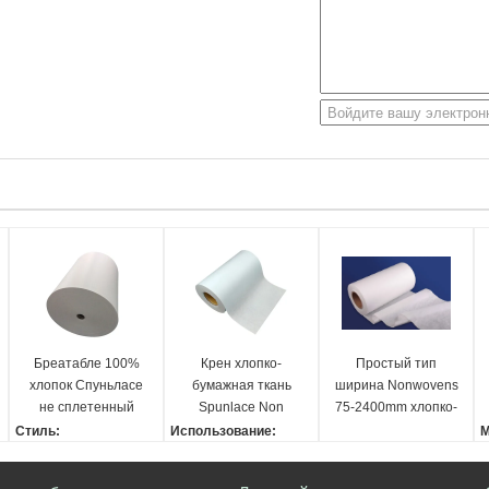
Бреатабле 100%
Крен хлопко-
Простый тип
хлопок Спуньласе
бумажная ткань
ширина Nonwovens
не сплетенный
Spunlace Non
75-2400mm хлопко-
Ролльс
сплетенный для
бумажная ткань
Стиль:
Использование:
М
медицинской
белизны Non
Равнина
Домашняя ткань, боль
1
санобработки,
сплетенная
Картина:
ница, земледелие, сум
Ш