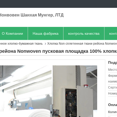
Нонвовен Шанхая Мунгер, ЛТД
О Компании
Наша фабрика
контроль качества
кон
нное хлопко-бумажная ткань
Хлопка Non сплетенная ткани рейона Nonwov
 рейона Nonwoven пусковая площадка 100% хлопка
Подр
Место
Фирм
наиме
Серт
Номер
Опла
Колич