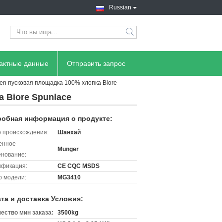
Russian
search
тактные данные
Отправить запрос
en пусковая площадка 100% хлопка Biore
 Biore Spunlace
обная информация о продукте:
 происхождения:
Шанхай
енное
Munger
нование:
ификация:
CE CQC MSDS
 модели:
MG3410
та и доставка Условия:
ество мин заказа:
3500kg