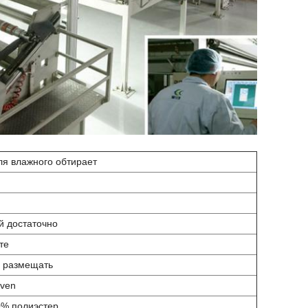
ля влажного обтирает
й достаточно
те
ы размещать
oven
% полиэстер