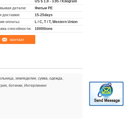
US $ 1.9 - 3.95 / Kilogram
вывая детали:
Фильм PE
 доставки:
15-25days
ия оплаты:
L / C, T / T, Western Union
вка способности:
10000tons
контакт
ольница, земледелие, сумка, одежда,
трия, ботинки, Интерлининг