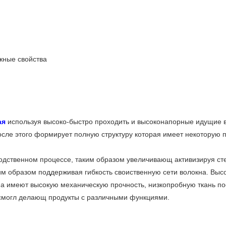
жные свойства
ая
используя высоко-быстро проходить и высоконапорные идущие в
осле этого формирует полную структуру которая имеет некоторую п
одственном процессе, таким образом увеличивающ активизируя сте
им образом поддерживая гибкость своиственную сети волокна. Выс
на имеют высокую механическую прочность, низкопробную ткань по
 смогл делающ продукты с различными функциями.