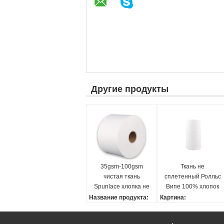
Другие продукты
35gsm-100gsm
Ткань не
чистая ткань
сплетенный Ролльс
Spunlace хлопка не
Випе 100% хлопок
сплетенная для
Спуньласе
Название продукта:
Картина:
влажного обтирает
Ткань Sunplace nonwo
Равнина
хлопок сухой
ven
ширина: